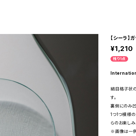
【シーラ】ガ
¥1,210
残り1点
Internatio
絹目格子状の
す。
裏側にのみ凹
1つ1つ模様
らのお楽しみ
※画像は一例