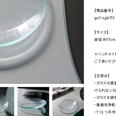
【商品番号】
gu1-sgb113
【サイズ】
直径 約11c
※ハンドメイ
ご了承くださ
【注意点】
・ガラスの底
けられない仕
・ガラスを使
・食器洗浄乾
・1つ１つ手